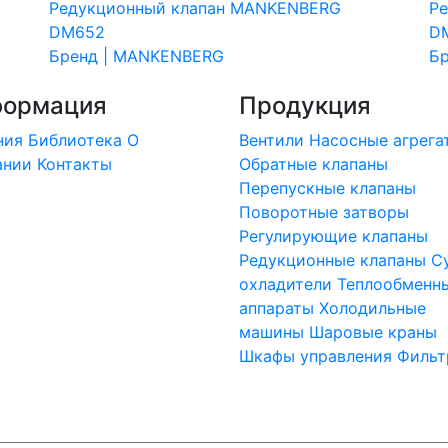
Редукционный клапан MANKENBERG
Р
DM652
D
Бренд | MANKENBERG
Б
ормация
Продукция
ния
Библиотека
О
Вентили
Насосные агрега
ании
Контакты
Обратные клапаны
Перепускные клапаны
Поворотные затворы
Регулирующие клапаны
Редукционные клапаны
С
охладители
Теплообменн
аппараты
Холодильные
машины
Шаровые краны
Шкафы управления
Фильт