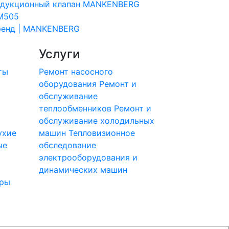
едукционный клапан MANKENBERG
M505
ренд | MANKENBERG
Услуги
ты
Ремонт насосного
оборудования
Ремонт и
обслуживание
теплообменников
Ремонт и
обслуживание холодильных
ухие
машин
Тепловизионное
ые
обследование
электрооборудования и
динамических машин
ры