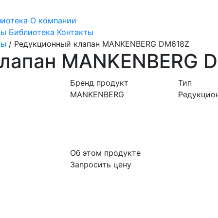
лиотека
О компании
ты
Библиотека
Контакты
ны
/
Редукционный клапан MANKENBERG DM618Z
клапан MANKENBERG 
Бренд продукт
Тип
MANKENBERG
Редукцио
Об этом продукте
Запросить цену